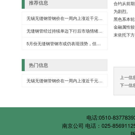
推荐信息
合约从前期
为剧烈。
无锡无缝钢管钢价在一周内上涨近千元再创新高
黑色系本轮
金融属性较
无缝钢管经过持续单边下行后市场情绪近期逐步回暖
末依托下方
5月份无缝钢管钢市或仍表现强势，但下半年市场将走弱
热门信息
上一信
无锡无缝钢管钢价在一周内上涨近千元再创新高
下一信
电话:0510-837783
南京公司 电话：025-85691125 