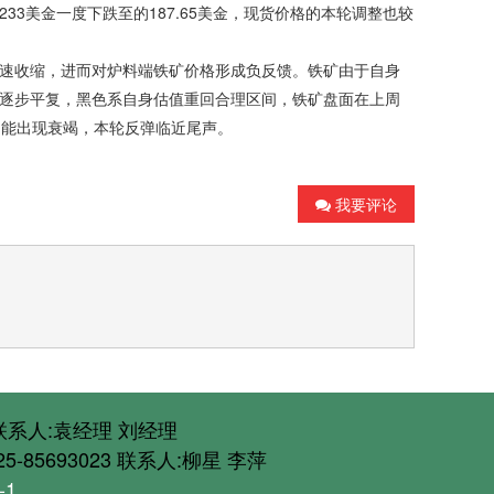
3美金一度下跌至的187.65美金，现货价格的本轮调整也较
速收缩，进而对炉料端铁矿价格形成负反馈。铁矿由于自身
逐步平复，黑色系自身估值重回合理区间，铁矿盘面在上周
动能出现衰竭，本轮反弹临近尾声。
我要评论
789 联系人:袁经理 刘经理
025-85693023 联系人:柳星 李萍
-1