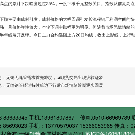
高点的累计下跌幅度超过25%，一度下破千元整数关口。指数从前期高点23
下跌主要由成材引发，成材价格的大幅回调引发长流程钢厂利润空间的快
强，且价格弹性较大，本轮下调中跌幅更为明显。但随着市场恐慌情绪的
半年线展开反弹。今日主力合约遇阻上方20日均线，收出上影线，上行
息：
无锡无缝管需求首先减弱，◢现货交易出现疲软迹象
息：
无缝钢管经过持续单边下行后市场情绪近期逐步回暖
93 83633345 手机:13961807867 传真:0510-66969
85693023 手机：13770579037 15366053965 传真：
版权所有:无锡
轩驰
金属材料有限公
司
苏ICP备16058180号