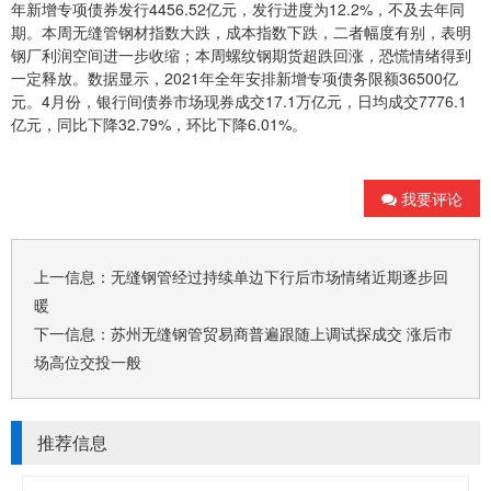
年新增专项债券发行4456.52亿元，发行进度为12.2%，不及去年同
期。本周
无缝管
钢材指数大跌，成本指数下跌，二者幅度有别，表明
钢厂利润空间进一步收缩；本周螺纹钢期货超跌回涨，恐慌情绪得到
一定释放。数据显示，2021年全年安排新增专项债务限额36500亿
元。4月份，银行间债券市场现券成交17.1万亿元，日均成交7776.1
亿元，同比下降32.79%，环比下降6.01%。
我要评论
上一信息：
无缝钢管经过持续单边下行后市场情绪近期逐步回
暖
下一信息：
苏州无缝钢管贸易商普遍跟随上调试探成交 涨后市
场高位交投一般
推荐信息